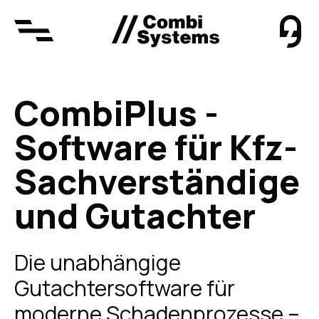
CombiPlus -
Home
Produkte
Software für Kfz-
CombiSystems
Sachver­ständige
CombiPlus
myConnect
und Gutachter
MaxCHECK
Über uns
Die unabhängige
CombiCampus
Gutachtersoftware für
CombiBildungsBuffet
moderne Schadenprozesse –
Karriere