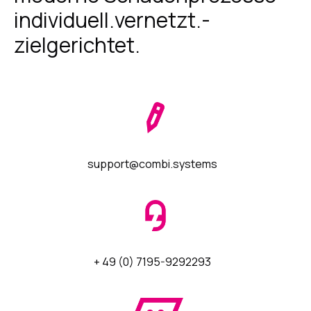
individuell.­vernetzt.­
CombiNews
zielgerichtet.
Kontakt
CombiSystems GmbH
2026
Barrierefreiheit
Impressum
Datenschutz
support@combi.systems
+ 49 (0) 7195-9292293